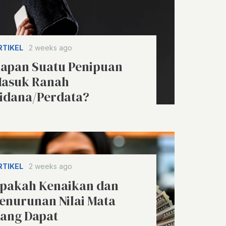
RTIKEL
2 weeks ago
apan Suatu Penipuan
asuk Ranah
idana/Perdata?
RTIKEL
2 weeks ago
pakah Kenaikan dan
enurunan Nilai Mata
ang Dapat