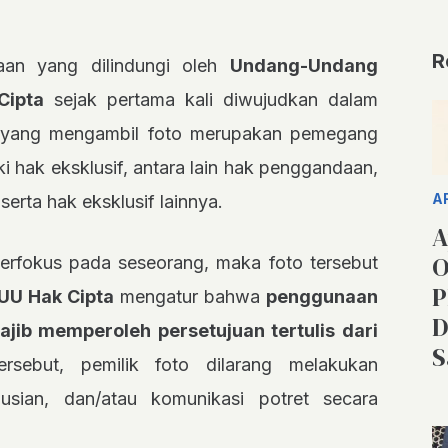
R
aan yang dilindungi oleh
Undang-Undang
Cipta
sejak pertama kali diwujudkan dalam
ak yang mengambil foto merupakan pemegang
i hak eksklusif, antara lain hak penggandaan,
A
serta hak eksklusif lainnya.
A
O
terfokus pada seseorang, maka foto tersebut
P
 UU Hak Cipta
mengatur bahwa
penggunaan
D
ajib memperoleh persetujuan tertulis dari
S
sebut, pemilik foto dilarang melakukan
usian, dan/atau komunikasi potret secara