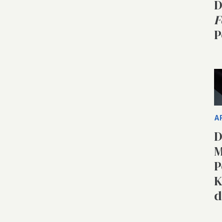
D
F
P
A
D
M
P
K
d