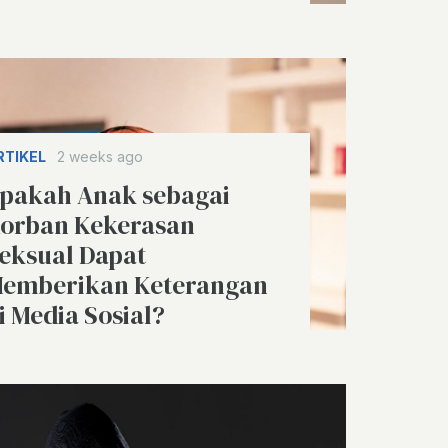
RTIKEL
2 weeks ago
pakah Anak sebagai
orban Kekerasan
eksual Dapat
emberikan Keterangan
i Media Sosial?