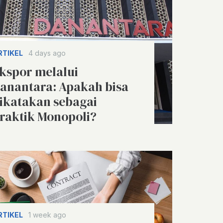
RTIKEL
4 days ago
kspor melalui
anantara: Apakah bisa
ikatakan sebagai
raktik Monopoli?
RTIKEL
1 week ago