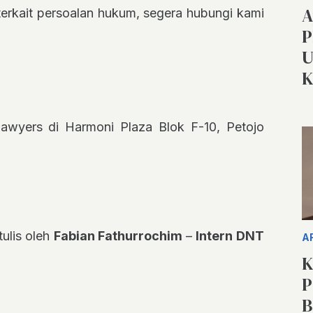
A
t terkait persoalan hukum, segera hubungi kami
P
U
K
awyers di Harmoni Plaza Blok F-10, Petojo
tulis oleh
Fabian Fathurrochim
–
Intern DNT
A
K
P
B