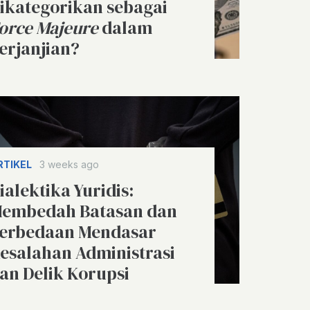
ikategorikan sebagai
orce Majeure
dalam
erjanjian?
RTIKEL
3 weeks ago
ialektika Yuridis:
embedah Batasan dan
erbedaan Mendasar
esalahan Administrasi
an Delik Korupsi