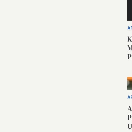
A
K
M
P
A
A
P
U