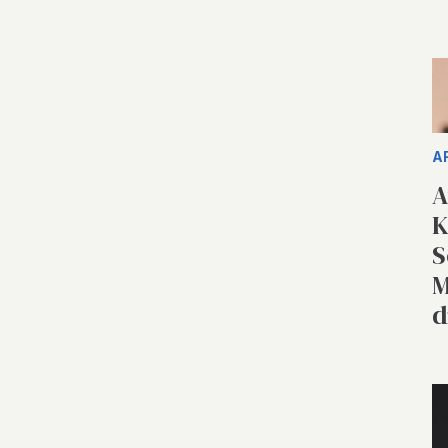
A
A
K
S
M
d