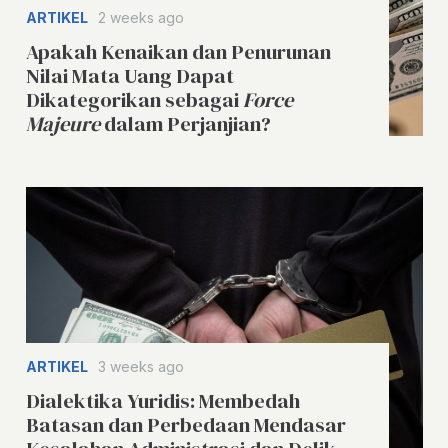
ARTIKEL
2 weeks ago
Apakah Kenaikan dan Penurunan
Nilai Mata Uang Dapat
Dikategorikan sebagai
Force
Majeure
dalam Perjanjian?
ARTIKEL
3 weeks ago
Dialektika Yuridis: Membedah
Batasan dan Perbedaan Mendasar