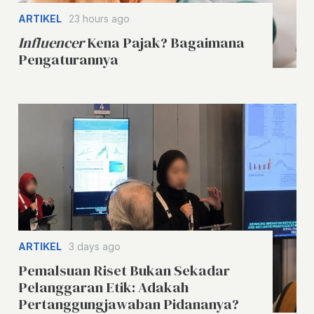
ARTIKEL
23 hours ago
Influencer
Kena Pajak? Bagaimana
Pengaturannya
ARTIKEL
3 days ago
Pemalsuan Riset Bukan Sekadar
Pelanggaran Etik: Adakah
Pertanggungjawaban Pidananya?