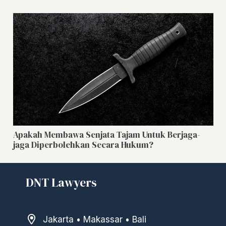
Apakah Membawa Senjata Tajam Untuk Berjaga-
jaga Diperbolehkan Secara Hukum?
DNT Lawyers
Jakarta • Makassar • Bali